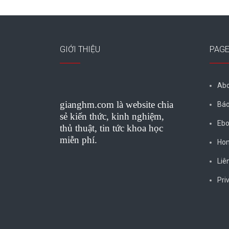
GIỚI THIỆU
PAG
Abo
gianghm.com là website chia
Báo
sẻ kiến thức, kinh nghiệm,
Ebo
thủ thuật, tin tức khoa học
miễn phí.
Ho
Liê
Pri