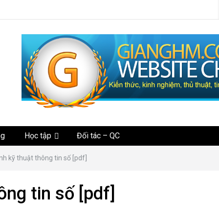
tức
ng
Học tập
Đối tác – QC
ình kỹ thuật thông tin số [pdf]
ông tin số [pdf]