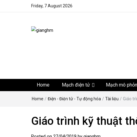
Friday, 7 August 2026
gianghm
Website chia sẻ kiến thức, kinh nghiệm, thủ thuật, tin 
khoa học kỹ thuật miễn phí
Home
Mạch điện tử
Mạch mô phỏ
Home
/
Điện - Điện tử - Tự động hóa
/
Tài liệu
/
Giáo tr
Giáo trình kỹ thuật th
Posted on
27/04/2019
by
gianghm