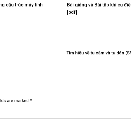
ng cấu trúc máy tính
Bài giảng và Bài tập khí cụ đi
[pdf]
Tìm hiểu về tụ cắm và tụ dán (
elds are marked
*