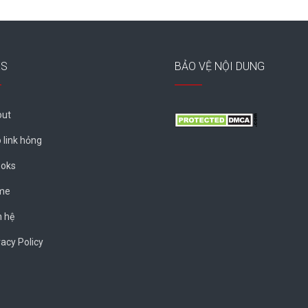
ES
BẢO VỆ NỘI DUNG
ut
 link hỏng
oks
me
n hệ
vacy Policy