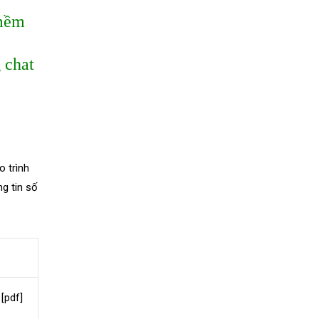
 mềm
 chat
o trình
ng tin số