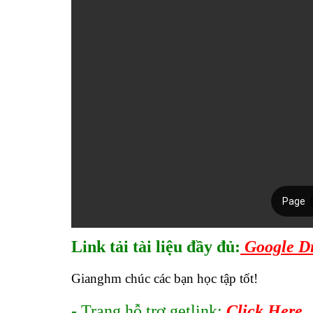
Link tải tài liệu đầy đủ:
Google Dr
Gianghm chúc các bạn học tập tốt!
- Trang hỗ trợ getlink:
Click Here