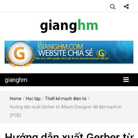
Website chia sẻ kiến thức, kinh nghiệm, thủ thuật, tin tức khoa học
gianghm
kỹ thuật miễn phí
gianghm
Home
/
Học tập
/
Thiết kế mạch điện tử
/
Hướng dẫn xuất Gerber từ Altium Designer để đặt mạch in
(PCB)
Hướng dẫn xuất Gerber từ