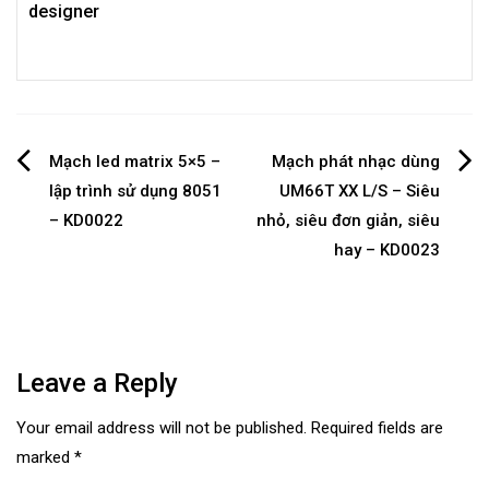
designer
Post
Mạch led matrix 5×5 –
Mạch phát nhạc dùng
lập trình sử dụng 8051
UM66T XX L/S – Siêu
navigation
– KD0022
nhỏ, siêu đơn giản, siêu
hay – KD0023
Leave a Reply
Your email address will not be published.
Required fields are
marked
*