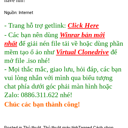
have fun!
Nguồn: Internet
- Trang hỗ trợ getlink:
Click Here
- Các bạn nên dùng
Winrar bản mới
nhất
để giải nén file tải về hoặc dùng phần
mềm tạo ổ ảo như
Virtual Clonedrive
để
mở file .iso nhé!
- Mọi thắc mắc, giao lưu, hỏi đáp, các bạn
vui lòng nhắn với mình qua biểu tượng
chat phía dưới góc phải màn hình hoặc
Zalo: 0886.311.622 nhé!
Chúc các bạn thành công!
Posted in
Thủ thuật
,
Thủ thuật máy tính
Tagged
Cách chọn