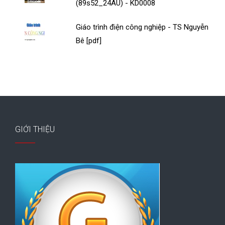
(89s52_24AU) - KD0008
Giáo trình điện công nghiệp - TS Nguyễn
Bê [pdf]
GIỚI THIỆU