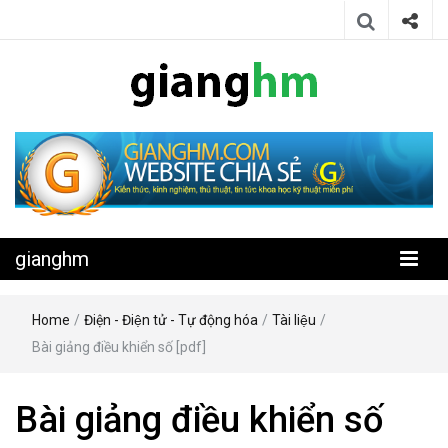
Website chia sẻ kiến thức, kinh nghiệm, thủ thuật, tin tức khoa học
gianghm
kỹ thuật miễn phí
gianghm
Home
/
Điện - Điện tử - Tự động hóa
/
Tài liệu
/
Bài giảng điều khiển số [pdf]
Bài giảng điều khiển số