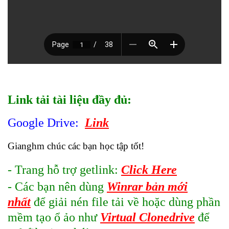
Link tải tài liệu đầy đủ:
Google Drive:
Link
Gianghm chúc các bạn học tập tốt!
- Trang hỗ trợ getlink:
Click Here
- Các bạn nên dùng
Winrar bản mới
nhất
để giải nén file tải về hoặc dùng phần
mềm tạo ổ ảo như
Virtual Clonedrive
để