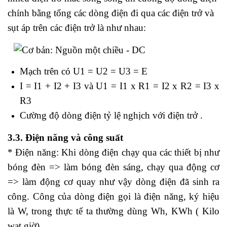
chính bằng tổng các dòng điện đi qua các điện trở và
sụt áp trên các điện trở là như nhau:
Mạch trên có U1 = U2 = U3 = E
I = I1 + I2 + I3 và U1 = I1 x R1 = I2 x R2 = I3 x
R3
Cường độ dòng điện tỷ lệ nghịch với điện trở .
3.3. Điện năng và công suất
* Điện năng:
Khi dòng điện chạy qua các thiết bị như
bóng đèn => làm bóng đèn sáng, chạy qua động cơ
=> làm động cơ quay như vậy dòng điện đã sinh ra
công. Công của dòng điện gọi là điện năng, ký hiệu
là W, trong thực tế ta thường dùng Wh, KWh ( Kilo
wat giờ)