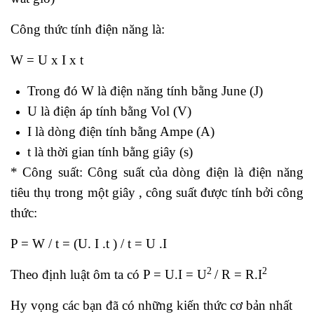
Công thức tính điện năng là:
W = U x I x t
Trong đó W là điện năng tính bằng June (J)
U là điện áp tính bằng Vol (V)
I là dòng điện tính bằng Ampe (A)
t là thời gian tính bằng giây (s)
* Công suất:
Công suất của dòng điện là điện năng
tiêu thụ trong một giây , công suất được tính bởi công
thức:
P = W / t = (U. I .t ) / t = U .I
2
2
Theo định luật ôm ta có P = U.I = U
/ R = R.I
Hy vọng các bạn đã có những kiến thức cơ bản nhất