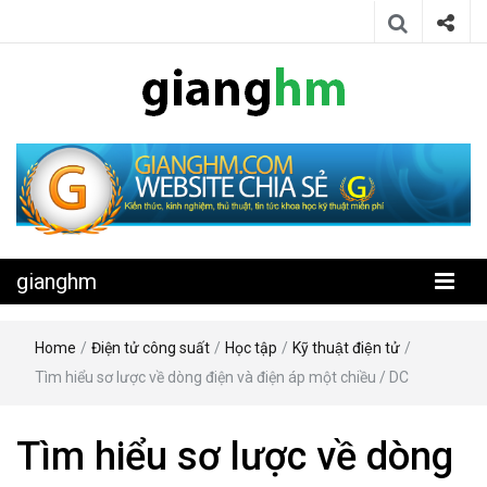
Website chia sẻ kiến thức, kinh nghiệm, thủ thuật, tin tức khoa học
gianghm
kỹ thuật miễn phí
gianghm
Home
/
Điện tử công suất
/
Học tập
/
Kỹ thuật điện tử
/
Tìm hiểu sơ lược về dòng điện và điện áp một chiều / DC
Tìm hiểu sơ lược về dòng