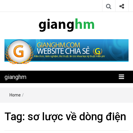
Website chia sẻ kiến thức, kinh nghiệm, thủ thuật, tin tức khoa học
gianghm
kỹ thuật miễn phí
gianghm
Home
/
Tag:
sơ lược về dòng điện