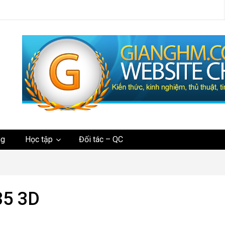
tức
ng
Học tập
Đối tác – QC
35 3D