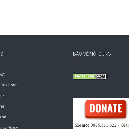
ES
BẢO VỆ NỘI DUNG
ut
 link hỏng
oks
me
n hệ
vacy Policy