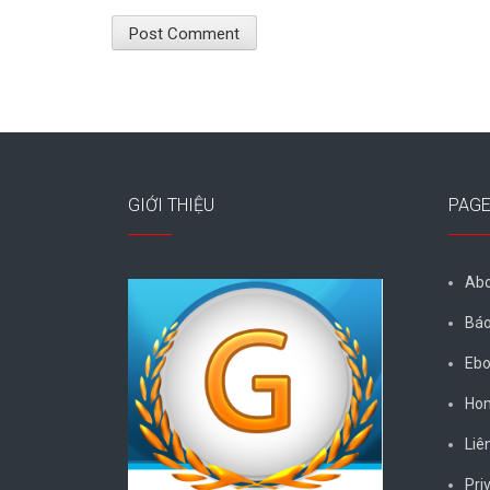
GIỚI THIỆU
PAG
Abo
Báo
Ebo
Ho
Liê
Pri