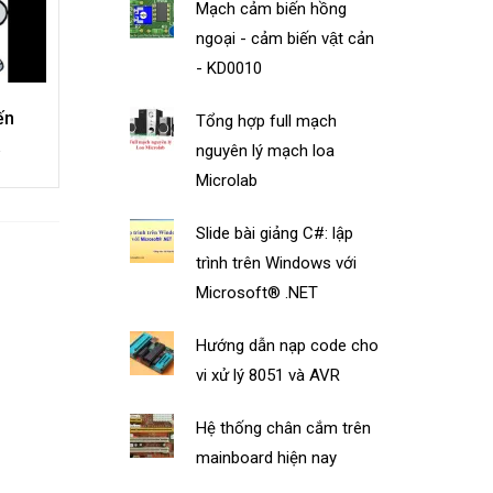
Mạch cảm biến hồng
ngoại - cảm biến vật cản
- KD0010
ến
Tổng hợp full mạch
a
nguyên lý mạch loa
Microlab
Slide bài giảng C#: lập
trình trên Windows với
Microsoft® .NET
Hướng dẫn nạp code cho
vi xử lý 8051 và AVR
Hệ thống chân cắm trên
mainboard hiện nay