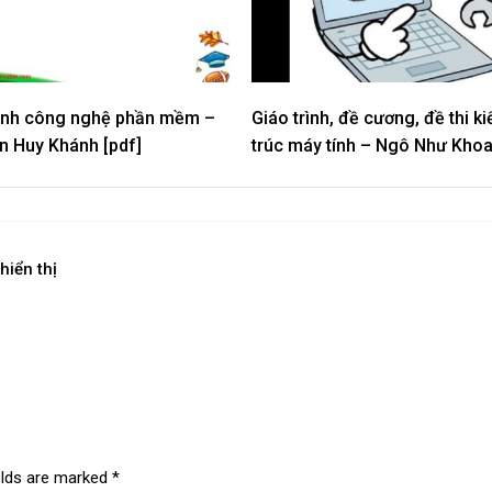
rình công nghệ phần mềm –
Giáo trình, đề cương, đề thi ki
n Huy Khánh [pdf]
trúc máy tính – Ngô Như Kho
iển thị
elds are marked
*