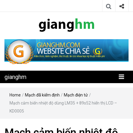
Website chia sẻ kiến thức, kinh nghiệm, thủ thuật, tin tức khoa học
gianghm
kỹ thuật miễn phí
gianghm
Home
/
Mạch đã kiểm định
/
Mạch điện tử
/
Mạch cảm biến nhiệt độ dùng LM35 + 89s52 hiển thị LCD –
KD0005
Mạch cảm biến nhiệt độ