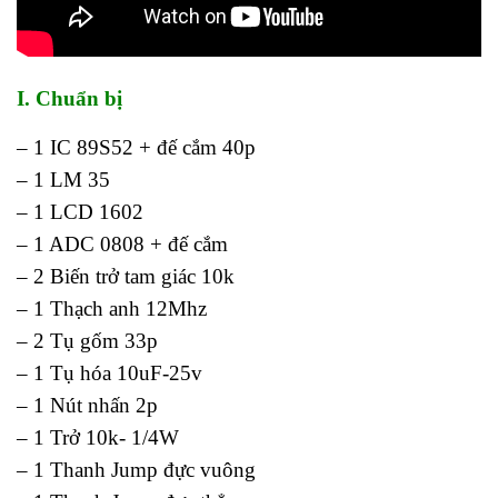
I. Chuẩn bị
– 1 IC 89S52 + đế cắm 40p
– 1 LM 35
– 1 LCD 1602
– 1 ADC 0808 + đế cắm
– 2 Biến trở tam giác 10k
– 1 Thạch anh 12Mhz
– 2 Tụ gốm 33p
– 1 Tụ hóa 10uF-25v
– 1 Nút nhấn 2p
– 1 Trở 10k- 1/4W
– 1 Thanh Jump đực vuông