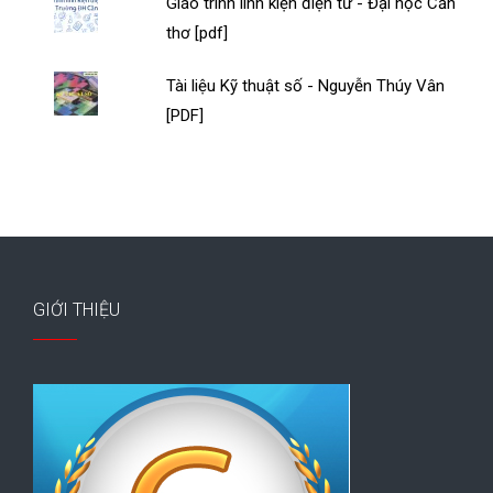
Giáo trình linh kiện điện tử - Đại học Cần
thơ [pdf]
Tài liệu Kỹ thuật số - Nguyễn Thúy Vân
[PDF]
GIỚI THIỆU