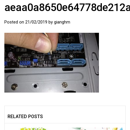
aeaa0a8650e64778de212
Posted on
21/02/2019
by
gianghm
RELATED POSTS