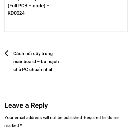
(Full PCB + code) –
KD0024
Post
Cách nối dây trong
mainboard – bo mạch
navigation
chủ PC chuẩn nhất
Leave a Reply
Your email address will not be published.
Required fields are
marked
*