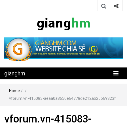
Website chia sẻ kiến thức, kinh nghiệm, thủ thuật, tin tức khoa học
gianghm
kỹ thuật miễn phí
gianghm
Home
/
/
vforum.vn-415083-aeaa0a8650e64778de212ab25569823f
vforum.vn-415083-