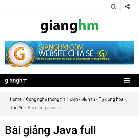
Website chia sẻ kiến thức, kinh nghiệm, thủ thuật, tin tức khoa học
gianghm
kỹ thuật miễn phí
gianghm
Home
/
Công nghệ thông tin
/
Điện - Điện tử - Tự động hóa
/
Tài liệu
/
Bài giảng Java full
Bài giảng Java full