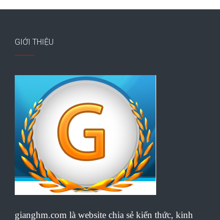
GIỚI THIỆU
gianghm.com là website chia sẻ kiến thức, kinh