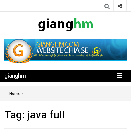
Website chia sẻ kiến thức, kinh nghiệm, thủ thuật, tin tức khoa học
gianghm
kỹ thuật miễn phí
gianghm
Home
/
Tag:
java full