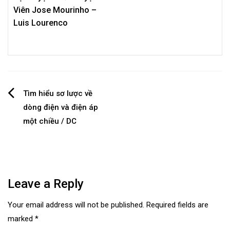
Viên Jose Mourinho –
Luis Lourenco
Post
Tìm hiểu sơ lược về
dòng điện và điện áp
navigation
một chiều / DC
Leave a Reply
Your email address will not be published.
Required fields are
marked
*