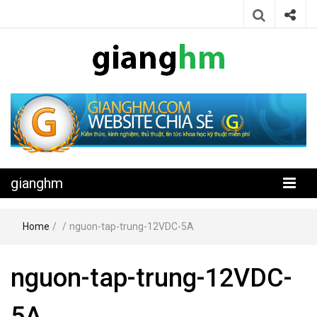
Website chia sẻ kiến thức, kinh nghiệm, thủ thuật, tin tức khoa học
gianghm
kỹ thuật miễn phí
gianghm
Home
/
/
nguon-tap-trung-12VDC-5A
nguon-tap-trung-12VDC-
5A