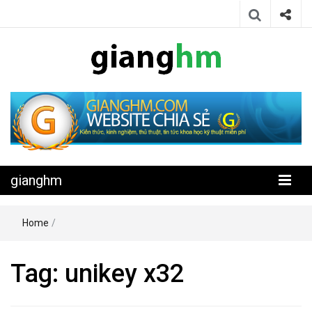
Website chia sẻ kiến thức, kinh nghiệm, thủ thuật, tin tức khoa học
gianghm
kỹ thuật miễn phí
gianghm
Home
/
Tag:
unikey x32