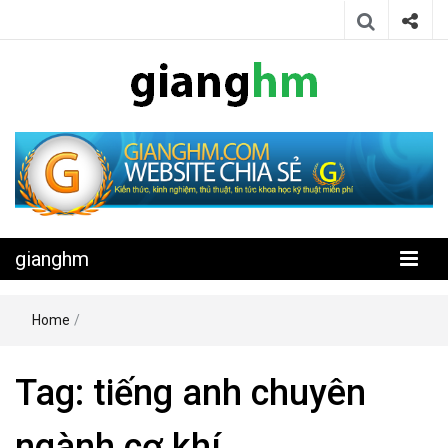
Website chia sẻ kiến thức, kinh nghiệm, thủ thuật, tin tức khoa học
gianghm
kỹ thuật miễn phí
gianghm
Home
/
Tag:
tiếng anh chuyên
ngành cơ khí