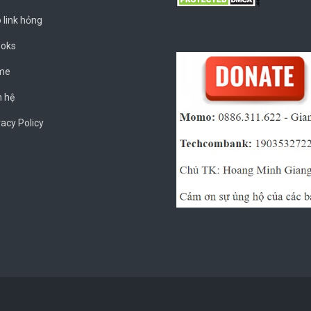
 link hỏng
oks
me
n hệ
vacy Policy