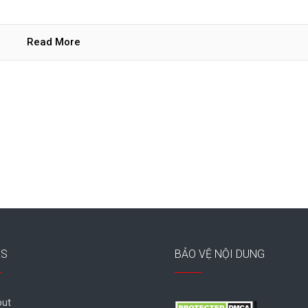
Read More
ES
BẢO VỆ NỘI DUNG
ut