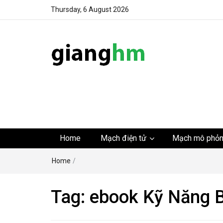
Thursday, 6 August 2026
gianghm
Website chia sẻ kiến thức, kinh nghiệm, thủ thuật, tin 
khoa học kỹ thuật miễn phí
Home
Mạch điện tử
Mạch mô phỏ
Home
/
Tag:
ebook Kỹ Năng 