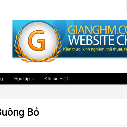
tức
ng
Học tập
Đối tác – QC
Buông Bỏ