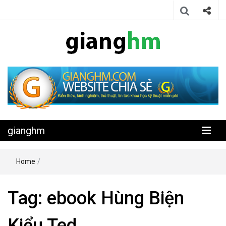
Website chia sẻ kiến thức, kinh nghiệm, thủ thuật, tin tức khoa học
gianghm
kỹ thuật miễn phí
gianghm
Home
/
Tag:
ebook Hùng Biện
Kiểu Ted