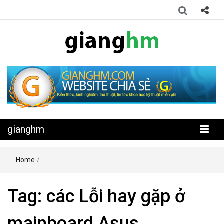
Website chia sẻ kiến thức, kinh nghiệm, thủ thuật, tin tức khoa học
gianghm
kỹ thuật miễn phí
gianghm
Home
/
Tag:
các Lỗi hay gặp ở
mainboard Asus