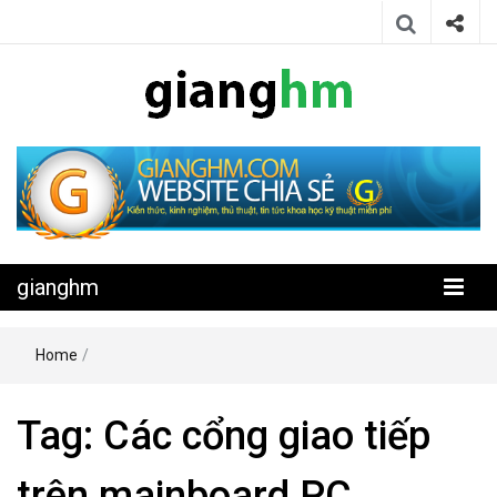
Website chia sẻ kiến thức, kinh nghiệm, thủ thuật, tin tức khoa học
gianghm
kỹ thuật miễn phí
gianghm
Home
/
Tag:
Các cổng giao tiếp
trên mainboard PC