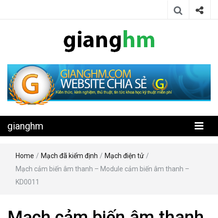
Website chia sẻ kiến thức, kinh nghiệm, thủ thuật, tin tức khoa học
gianghm
kỹ thuật miễn phí
gianghm
Home
/
Mạch đã kiểm định
/
Mạch điện tử
/
Mạch cảm biến âm thanh – Module cảm biến âm thanh –
KD0011
Mạch cảm biến âm thanh