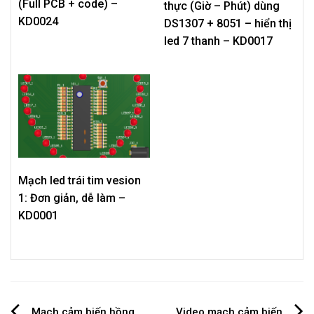
(Full PCB + code) –
thực (Giờ – Phút) dùng
KD0024
DS1307 + 8051 – hiển thị
led 7 thanh – KD0017
Mạch led trái tim vesion
1: Đơn giản, dễ làm –
KD0001
Mạch cảm biến hồng
Video mạch cảm biến