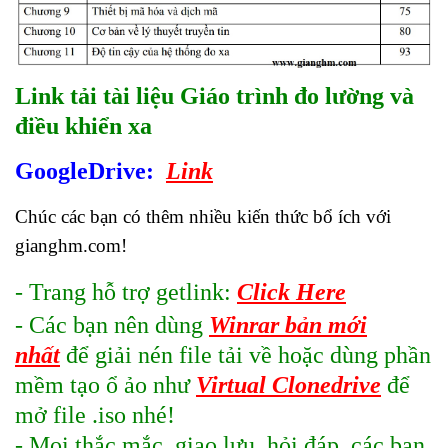
Link tải tài liệu
Giáo trình đo lường và
điều khiển xa
GoogleDriv
e:
Link
Chúc các bạn có thêm nhiều kiến thức bổ ích với
gianghm.com!
- Trang hỗ trợ getlink:
Click Here
- Các bạn nên dùng
Winrar bản mới
nhất
để giải nén file tải về hoặc dùng phần
mềm tạo ổ ảo như
Virtual Clonedrive
để
mở file .iso nhé!
- Mọi thắc mắc, giao lưu, hỏi đáp, các bạn