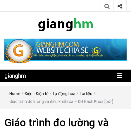
Website chia sẻ kiến thức, kinh nghiệm, thủ thuật, tin tức khoa học
gianghm
kỹ thuật miễn phí
gianghm
Home
/
Điện - Điện tử - Tự động hóa
/
Tài liệu
/
Giáo trình đo lường và điều khiển xa – ĐH Bách Khoa [pdf]
Giáo trình đo lường và