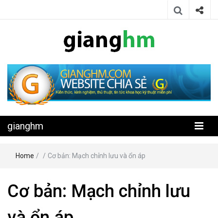
Website chia sẻ kiến thức, kinh nghiệm, thủ thuật, tin tức khoa học
gianghm
kỹ thuật miễn phí
gianghm
Home
/
/
Cơ bản: Mạch chỉnh lưu và ổn áp
Cơ bản: Mạch chỉnh lưu
và ổn áp