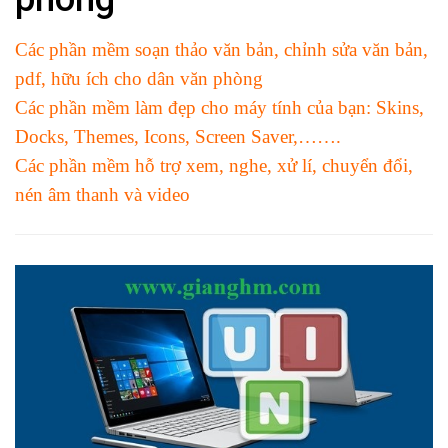
Các phần mềm soạn thảo văn bản, chỉnh sửa văn bản,
pdf, hữu ích cho dân văn phòng
Các phần mềm làm đẹp cho máy tính của bạn: Skins,
Docks, Themes, Icons, Screen Saver,…….
Các phần mềm hỗ trợ xem, nghe, xử lí, chuyển đổi,
nén âm thanh và video