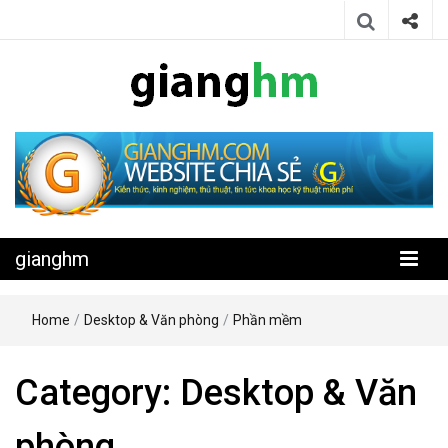
Website chia sẻ kiến thức, kinh nghiệm, thủ thuật, tin tức khoa học
gianghm
kỹ thuật miễn phí
gianghm
Home
/
Desktop & Văn phòng
/
Phần mềm
Category:
Desktop & Văn
phòng