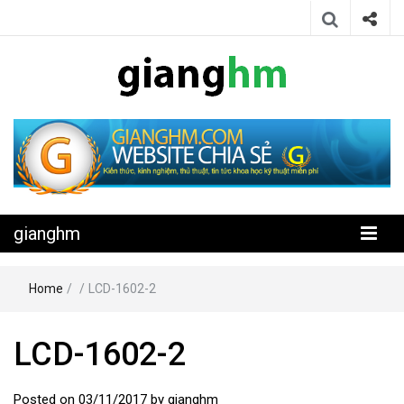
Website chia sẻ kiến thức, kinh nghiệm, thủ thuật, tin tức khoa học
gianghm
kỹ thuật miễn phí
gianghm
Home
/
/
LCD-1602-2
LCD-1602-2
Posted on
03/11/2017
by
gianghm