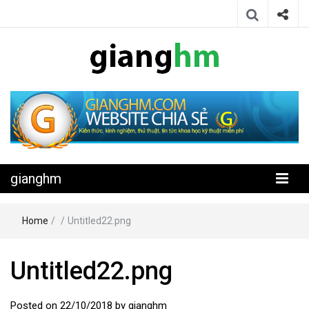
Website chia sẻ kiến thức, kinh nghiệm, thủ thuật, tin tức khoa học
gianghm
kỹ thuật miễn phí
gianghm
Home
/
/
Untitled22.png
Untitled22.png
Posted on
22/10/2018
by
gianghm