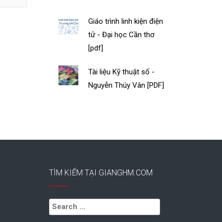
Giáo trình linh kiện điện
tử - Đại học Cần thơ
[pdf]
Tài liệu Kỹ thuật số -
Nguyễn Thúy Vân [PDF]
TÌM KIẾM TẠI GIANGHM.COM
Search
for: