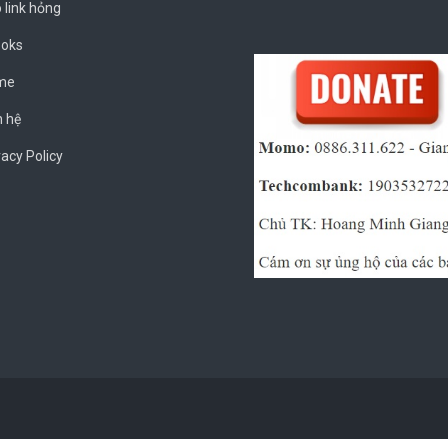
 link hỏng
oks
me
n hệ
vacy Policy