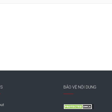
ES
BẢO VỆ NỘI DUNG
ut