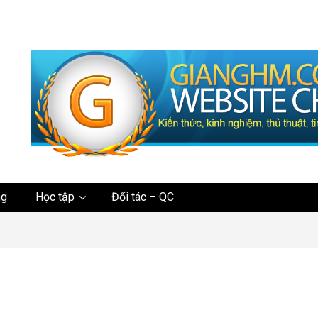
tức
ng
Học tập
Đối tác – QC