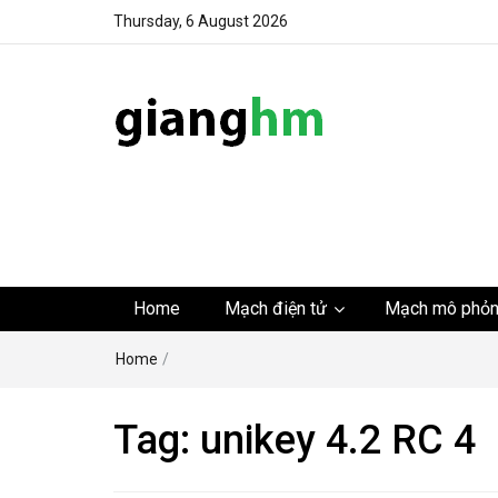
Thursday, 6 August 2026
gianghm
Website chia sẻ kiến thức, kinh nghiệm, thủ thuật, tin 
khoa học kỹ thuật miễn phí
Home
Mạch điện tử
Mạch mô phỏ
Home
/
Tag:
unikey 4.2 RC 4