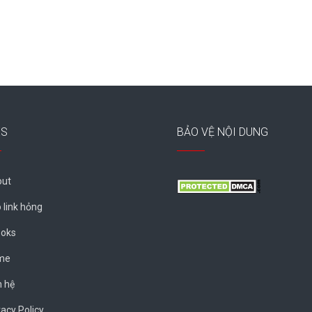
ES
BẢO VỆ NỘI DUNG
ut
 link hỏng
oks
me
n hệ
vacy Policy