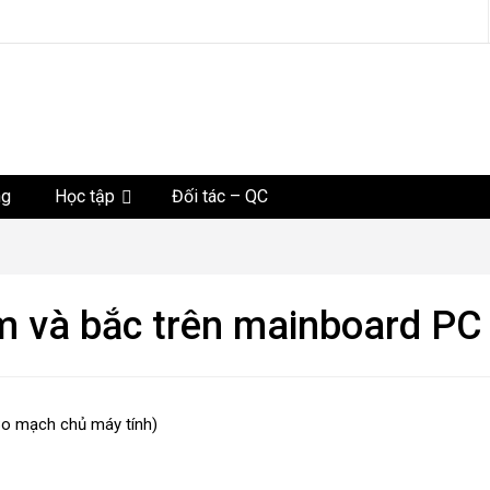
tức
ng
Học tập
Đối tác – QC
am và bắc trên mainboard PC