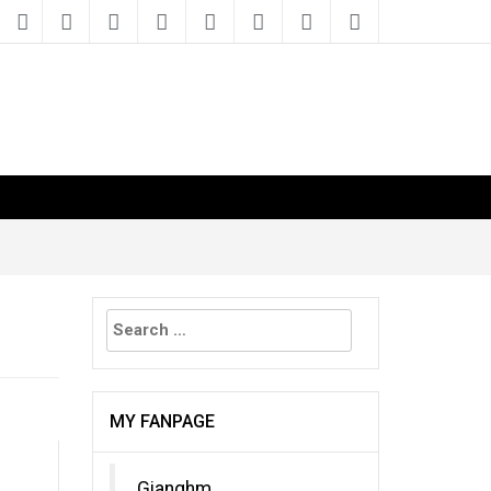
Search
for:
MY FANPAGE
Gianghm