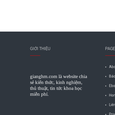
GIỚI THIỆU
PAG
Abo
gianghm.com là website chia
Báo
sẻ kiến thức, kinh nghiệm,
Ebo
thủ thuật, tin tức khoa học
miễn phí.
Ho
Liê
Pri