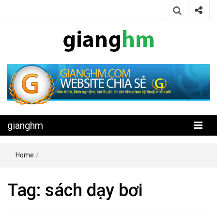
Website chia sẻ kiến thức, kinh nghiệm, thủ thuật, tin tức khoa học
gianghm
kỹ thuật miễn phí
gianghm
Home
/
Tag:
sách dạy bơi