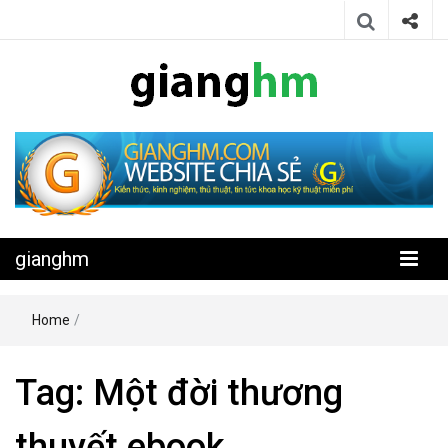
Website chia sẻ kiến thức, kinh nghiệm, thủ thuật, tin tức khoa học
gianghm
kỹ thuật miễn phí
gianghm
Home
/
Tag:
Một đời thương
thuyết ebook