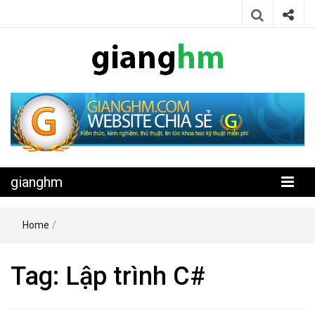
Website chia sẻ kiến thức, kinh nghiệm, thủ thuật, tin tức khoa học
gianghm
kỹ thuật miễn phí
gianghm
Home
/
Tag:
Lập trình C#