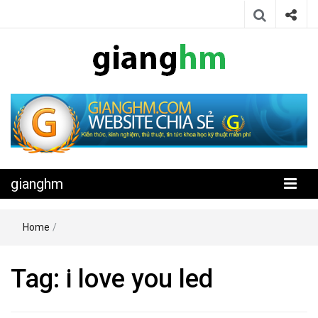
Website chia sẻ kiến thức, kinh nghiệm, thủ thuật, tin tức khoa học
gianghm
kỹ thuật miễn phí
gianghm
Home
/
Tag:
i love you led