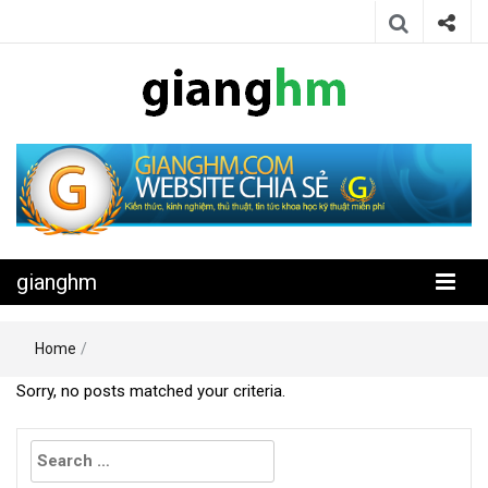
Website chia sẻ kiến thức, kinh nghiệm, thủ thuật, tin tức khoa học
gianghm
kỹ thuật miễn phí
gianghm
Home
/
Sorry, no posts matched your criteria.
Search
for: