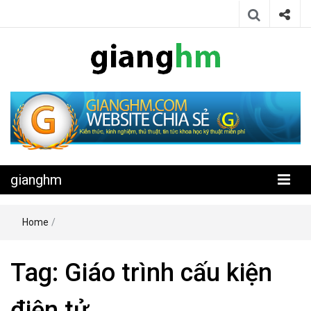
Website chia sẻ kiến thức, kinh nghiệm, thủ thuật, tin tức khoa học
gianghm
kỹ thuật miễn phí
gianghm
Home
/
Tag:
Giáo trình cấu kiện
điện tử