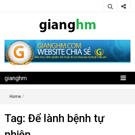
Website chia sẻ kiến thức, kinh nghiệm, thủ thuật, tin tức khoa học
gianghm
kỹ thuật miễn phí
gianghm
Home
/
Tag:
Để lành bệnh tự
nhiên