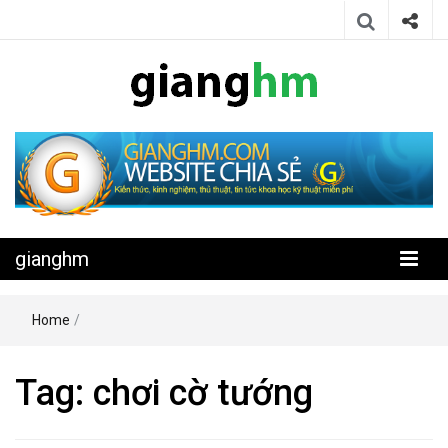
Website chia sẻ kiến thức, kinh nghiệm, thủ thuật, tin tức khoa học
gianghm
kỹ thuật miễn phí
gianghm
Home
/
Tag:
chơi cờ tướng