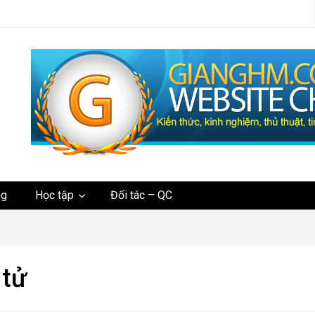
tức
ng
Học tập
Đối tác – QC
 tử