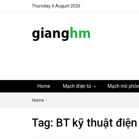
Thursday, 6 August 2026
gianghm
Website chia sẻ kiến thức, kinh nghiệm, thủ thuật, tin 
khoa học kỹ thuật miễn phí
Home
Mạch điện tử
Mạch mô phỏ
Home
/
Tag:
BT kỹ thuật điện