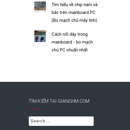
Tìm hiểu về chip nam và
bắc trên mainboard PC
(Bo mạch chủ máy tính)
Cách nối dây trong
mainboard - bo mạch
chủ PC chuẩn nhất
TÌM KIẾM TẠI GIANGHM.COM
Search
for: