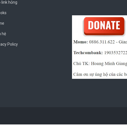
 link hỏng
oks
me
n hệ
vacy Policy