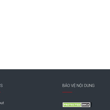
ES
BẢO VỆ NỘI DUNG
ut