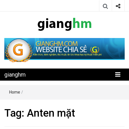
Website chia sẻ kiến thức, kinh nghiệm, thủ thuật, tin tức khoa học
gianghm
kỹ thuật miễn phí
gianghm
Home
/
Tag:
Anten mặt