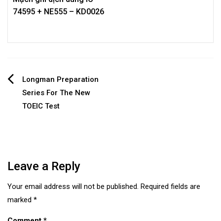
74595 + NE555 – KD0026
Post
Longman Preparation
Series For The New
navigation
TOEIC Test
Leave a Reply
Your email address will not be published.
Required fields are
marked
*
Comment
*