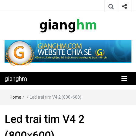
Website chia sẻ kiến thức, kinh nghiệm, thủ thuật, tin tức khoa học
gianghm
kỹ thuật miễn phí
gianghm
Home
/
/
Led trai tim V4 2 (800×600)
Led trai tim V4 2
(800×600)