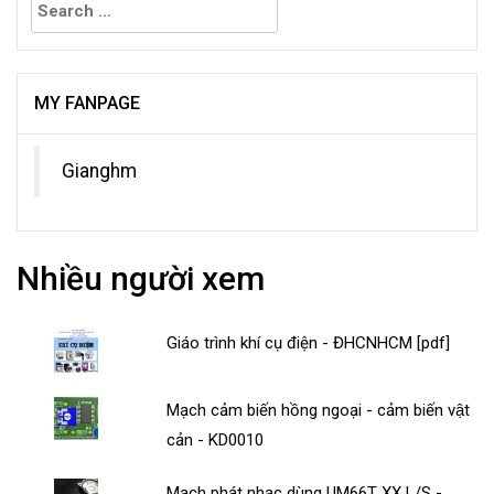
for:
MY FANPAGE
Gianghm
Nhiều người xem
Giáo trình khí cụ điện - ĐHCNHCM [pdf]
Mạch cảm biến hồng ngoại - cảm biến vật
cản - KD0010
Mạch phát nhạc dùng UM66T XX L/S -