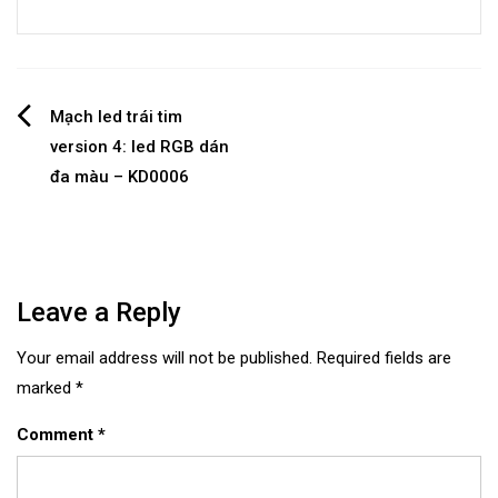
Post
Mạch led trái tim
version 4: led RGB dán
navigation
đa màu – KD0006
Leave a Reply
Your email address will not be published.
Required fields are
marked
*
Comment
*