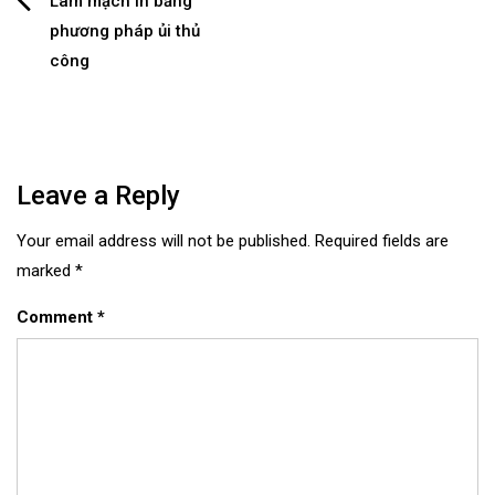
Post
Làm mạch in bằng
phương pháp ủi thủ
navigation
công
Leave a Reply
Your email address will not be published.
Required fields are
marked
*
Comment
*