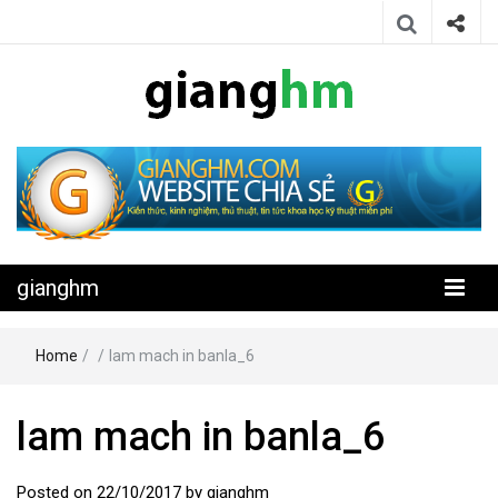
Website chia sẻ kiến thức, kinh nghiệm, thủ thuật, tin tức khoa học
gianghm
kỹ thuật miễn phí
gianghm
Home
/
/
lam mach in banla_6
lam mach in banla_6
Posted on
22/10/2017
by
gianghm