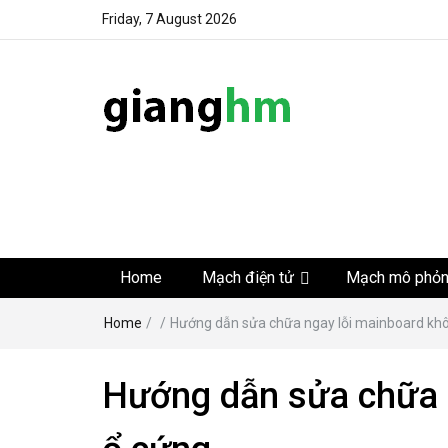
Friday, 7 August 2026
gianghm
Website chia sẻ kiến thức, kinh nghiệm, thủ thuật, tin 
khoa học kỹ thuật miễn phí
Home
Mạch điện tử
Mạch mô phỏ
Home
/
/
Hướng dẫn sửa chữa ngay lỗi mainboard kh
Hướng dẫn sửa chữa 