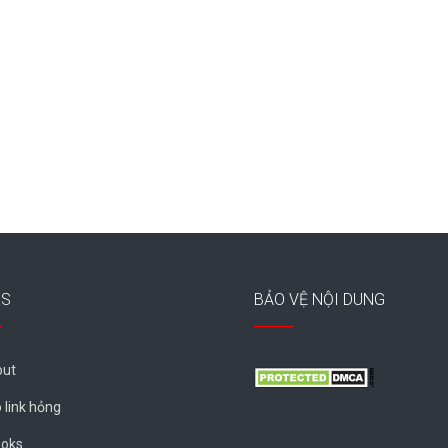
ES
BẢO VỆ NỘI DUNG
ut
 link hỏng
oks