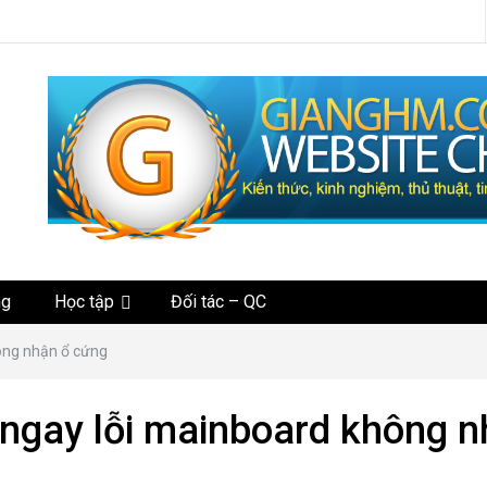
tức
ng
Học tập
Đối tác – QC
ông nhận ổ cứng
ngay lỗi mainboard không n