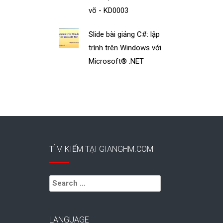
võ - KD0003
Slide bài giảng C#: lập
trình trên Windows với
Microsoft® .NET
TÌM KIẾM TẠI GIANGHM.COM
Search
for:
LANGUAGE