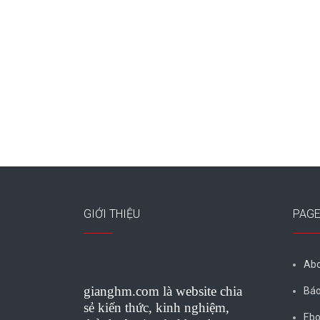
GIỚI THIỆU
PAG
Abo
gianghm.com là website chia
Báo
sẻ kiến thức, kinh nghiệm,
Ebo