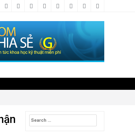
Search
hận
for: