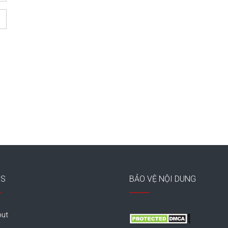
ES
BẢO VỆ NỘI DUNG
ut