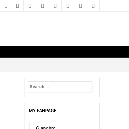
Search
for:
MY FANPAGE
Gianghm