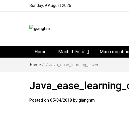
Sunday, 9 August 2026
gianghm
Website chia sẻ kiến thức, kinh nghiệm, thủ thuật, tin 
khoa học kỹ thuật miễn phí
Home
Mạch điện tử
Mạch mô phỏ
Home
/
/
Java_ease_learning_cover
Java_ease_learning_
Posted on
05/04/2018
by
gianghm