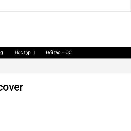
tức
ng
Học tập
Đối tác – QC
cover