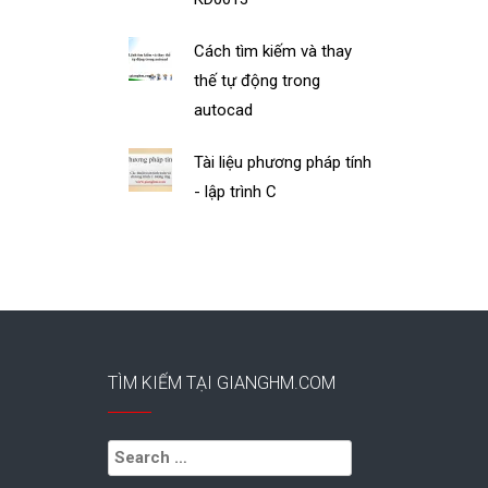
Cách tìm kiếm và thay
thế tự động trong
autocad
Tài liệu phương pháp tính
- lập trình C
TÌM KIẾM TẠI GIANGHM.COM
Search
for: