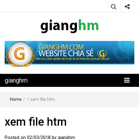
Website chia sẻ kiến thức, kinh nghiệm, thủ thuật, tin tức khoa học
gianghm
kỹ thuật miễn phí
gianghm
Home
/
/
xem file htm
xem file htm
Posted on
02/03/2018
by
gianghm