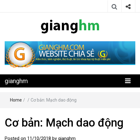
Website chia sẻ kiến thức, kinh nghiệm, thủ thuật, tin tức khoa học
gianghm
kỹ thuật miễn phí
gianghm
Home
/
/
Cơ bản: Mạch dao động
Cơ bản: Mạch dao động
Posted on
11/10/2018
by
gianghm