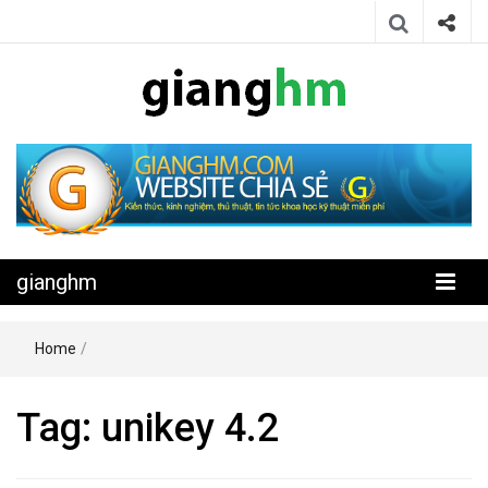
Website chia sẻ kiến thức, kinh nghiệm, thủ thuật, tin tức khoa học
gianghm
kỹ thuật miễn phí
gianghm
Home
/
Tag:
unikey 4.2