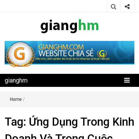
Website chia sẻ kiến thức, kinh nghiệm, thủ thuật, tin tức khoa học
gianghm
kỹ thuật miễn phí
gianghm
Home
/
Tag:
Ứng Dụng Trong Kinh
Doanh Và Trong Cuộc