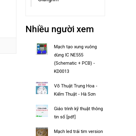
Nhiều người xem
Mạch tạo xung vuông
dùng IC NE555
(Schematic + PCB) -
KD0013
Võ Thuật Trung Hoa -
Kiếm Thuật - Hà Sơn
Giáo trình kỹ thuật thông
tin số [pdf]
Mạch led trái tim version