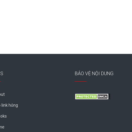
ES
BẢO VỆ NỘI DUNG
ut
 link hỏng
oks
me