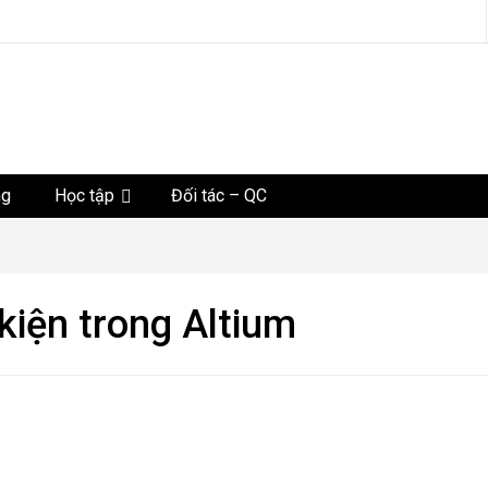
tức
ng
Học tập
Đối tác – QC
 kiện trong Altium