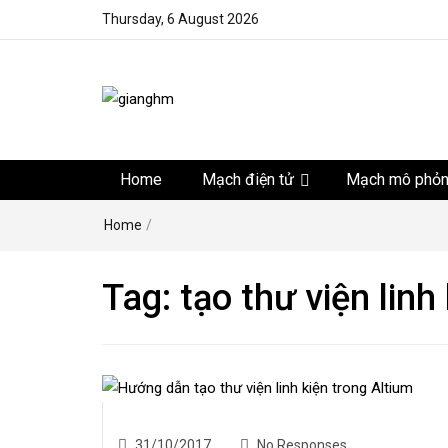
Thursday, 6 August 2026
gianghm
Website chia sẻ kiến thức, kinh nghiệm, thủ thuật, tin 
khoa học kỹ thuật miễn phí
Home
Mạch điện tử
Mạch mô phỏ
Home
/
Tag:
tạo thư viện linh
31/10/2017
No Responses