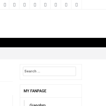
Search
for:
MY FANPAGE
Gianghm