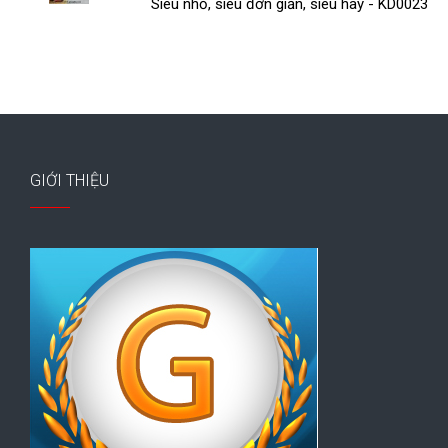
Siêu nhỏ, siêu đơn giản, siêu hay - KD0023
GIỚI THIỆU