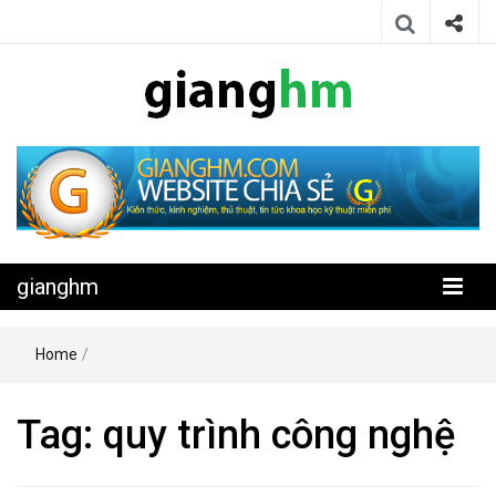
Website chia sẻ kiến thức, kinh nghiệm, thủ thuật, tin tức khoa học
gianghm
kỹ thuật miễn phí
gianghm
Home
/
Tag:
quy trình công nghệ