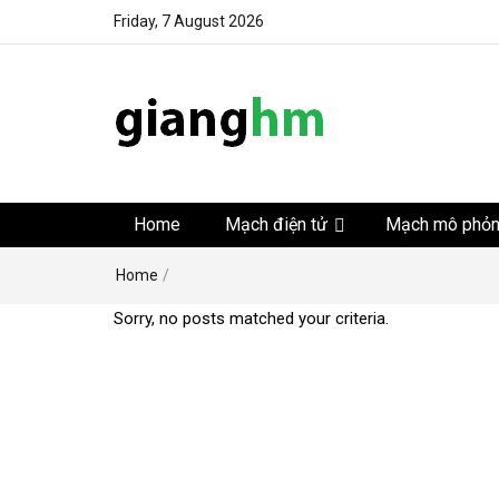
Friday, 7 August 2026
gianghm
Website chia sẻ kiến thức, kinh nghiệm, thủ thuật, tin 
khoa học kỹ thuật miễn phí
Home
Mạch điện tử
Mạch mô phỏ
Home
/
Sorry, no posts matched your criteria.