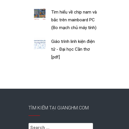
Tìm hiểu về chip nam và
bắc trên mainboard PC
(Bo mạch chủ máy tính)
Giáo trình linh kiện điện
tử - Đại học Cần thơ
[pdf]
TÌM KIẾM TẠI GIANGHM.COM
Search