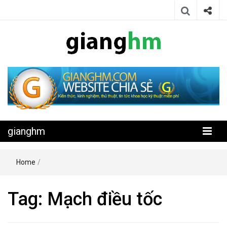
Website chia sẻ kiến thức, kinh nghiệm, thủ thuật, tin tức khoa học
gianghm
kỹ thuật miễn phí
gianghm
Home
/
Tag:
Mạch điều tốc