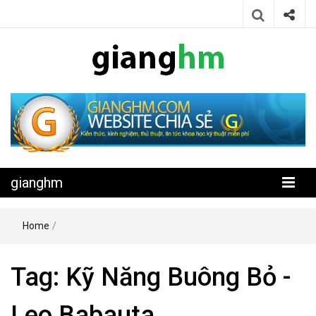
Website chia sẻ kiến thức, kinh nghiệm, thủ thuật, tin tức khoa học
gianghm
kỹ thuật miễn phí
gianghm
Home
/
Tag:
Kỹ Năng Buông Bỏ -
Leo Babauta